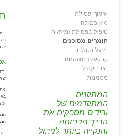
חו
איסוף פסולת
מיון פסולת
טיפול בפסולת ומיחזור
ורי
רשו
חומרים מסוכנים
לצד
ניהול פסולת
קרקעות מזוהמות
אקו
הידרוקסיל
ורי
מטמנות
שאי
המתקנים
באמ
המתקדמים של
וכי
ורידיס מספקים את
המת
הדרך הבטוחה
המח
והנקייה ביותר לניהול
בטי