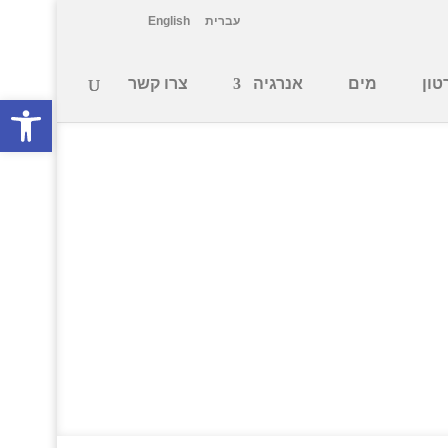
עברית
English
טון
מים
אנרגיה
צרו קשר
פתח סרגל