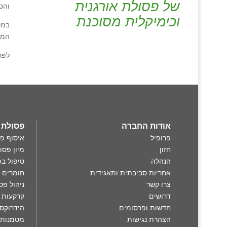
של פסולת אורגנית
והס
וכימיקלית מסוכנת
במס
המת
לפר
אודות החברה
פסולת 360°
פרופיל
איסוף פ
חזון
מיון פסו
הנהלה
טיפול בפ
אחריות סביבתית ותאגידית
חומרים 
צרו קשר
ניהול פס
דרושים
קרקעות 
חדשות ופרסומים
הידרוקסי
הצהרת נגישות
מטמנות