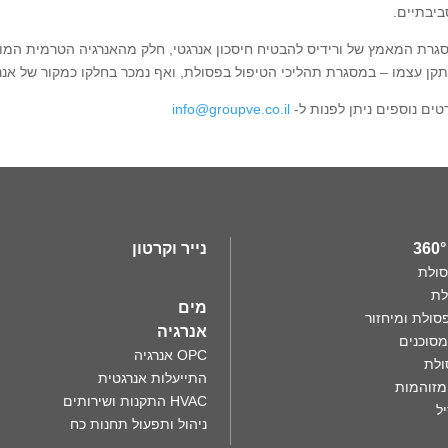
ביבתיים.
גרת המאמץ של ורידיס להבטיח חיסכון אנרגטי, חלק מהאנרגיה הטרמית המו
קן עצמו – במסגרת תהליכי הטיפול בפסולת, ואף נמכר בחלקו כמקור של אנר
טים נוספים ניתן לפנות ל-
info@groupve.co.il
נייר וקרטון
סולת
לת
מים
סולת ומיחזור
אנרגיה
מסוכנים
OPC אנרגיה
ולת
התייעלות אנרגטית
מזוהמות
HVAC התקנות ושירותים
ל
ניהול ותפעול תחנות כח