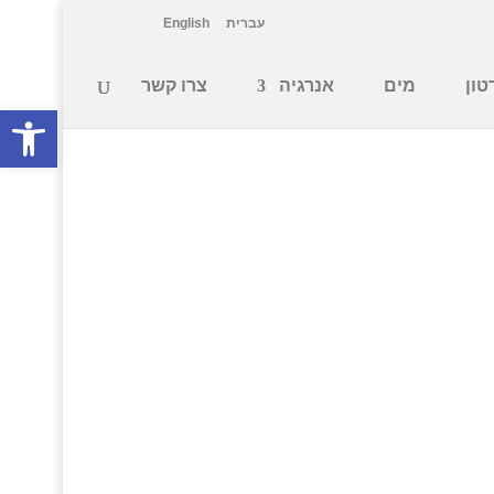
עברית
English
טון
מים
אנרגיה
צרו קשר
פתח סרגל