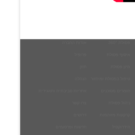
פסולת 360°
אודות החברה
איסוף פסולת
פרופיל
מיון פסולת
חזון
טיפול בפסולת ומיחזור
הנהלה
חומרים מסוכנים
אחריות סביבתית ותאגידית
ניהול פסולת
צרו קשר
קרקעות מזוהמות
דרושים
הידרוקסיל
חדשות ופרסומים