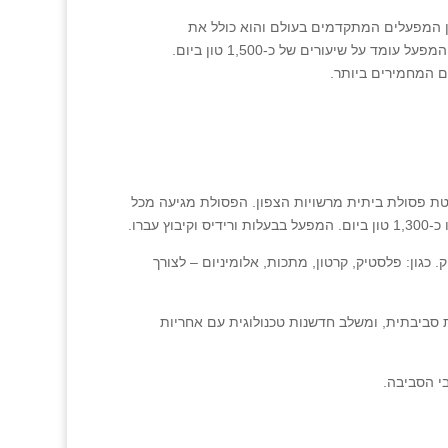
למיון פסולת הפועל החל מ 2021. המפעל הינו בין המפעלים המתקדמים בעולם והוא כולל את
הטכנולוגיות החדשניות ביותר בתחום מיון והפרדת פסולת. כושר קליטת הפסולת של המפעל עומד על שיעורים של כ-1,500 טון ביום.
 המחמירים ביותר.
טת פסולת ביתית מרשויות הצפון. הפסולת מגיעה מכל
ברו.
כגון: פלסטיק, קרטון, מתכות, אלומיניום – לצורך
ביבתית, ומשלב חדשנות טכנולוגית עם אחריות
י הסביבה.