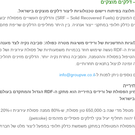
 חלוצה בפיתוח ויישום טכנולוגיות ליצור דלקים מוצקים בישראל.
 כדלק חלופי במתקני ייצור אנרגיה. בין היתר מחליפים הדלקים שריפת פחם ב
וגיות החדשניות של ורידיס משיגות מטרה כפולה: סביבה נקיה לצד מענה 
בטכנולוגית ה-RDF נעשה שימוש חוזר בכמויות משמעותיות של פסולת עירונ
הטיפול בפסולת וההטמנה, והסביבה נותרת נקיה יותר. הדלקים מזינים תהליכ
 זמינה לניצול בתנאים תחרותיים.
נוספים ניתן לפנות ל-
info@groupve.co.il
בישראל
טון פסולת, ש-80% ממנה פסולת עירונית ו-20% פסולת מסחרית ותעשייתית בלתי מסוכנת.