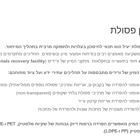
ן פסולת
סולת יעיל הוא תנאי לחיסכון בעלויות ולתפוקה מרבית בתהליך המיחזור.
 משקיעה מאמצים רבים בפיתוח אמצעי מיון ובשיפורם. תהליכים מתקדמים מ
חוזר בתעשייה ובחקלאות. מתקני המיון של ורידיס (
recovery facility
rials
המיון של ורידיס מתבססות על תהליכים עתירי ידע ועל ציוד מתוחכם:
ופטי להפרדה של בקבוקים, אריזות ומרכיבי פסולת נוספים מפוליאתילן ומפוליאתילן ב
פטי להפרדה של מרכיבי פסולת בלתי שקופים (non-transparent)
ופטי להפרדת אריזות קרטון ונייר
להפרדה מגנטית של מתכות שונות ולהפרדת אל-מתכות
PP ו-LDPE).