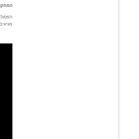
המתקן חוסך פליטה של 165,000
מגיעים ערכי ה-RDF ליותר מ-4,000 קי