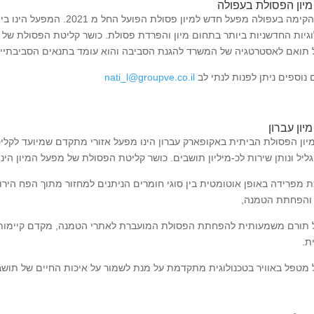
יון הפסולת בעפולה
ורידיס הקימה בעפולה מפעל חדש 
תואם לאסטרטגיה של המשרד להגנת הסביבה והוא עומד בתנאים הסביבתיים
נוספים ניתן לפנות לנתי לב
nati_l@groupve.co.il
יון עברון
יון הפסולת הביתית באקופארק עברון הינו מפעל אזורי מתקדם שמיועד לקלי
ונותן שירות לכ-מיליון תושבים. כושר קליטת הפסולת של מפעל המיון הינו כ-1,300 טון ביום. המפעל בבעלות ורידיס וקיבוץ ע
מפרידה באופן אוטומטית בין סוגי חומרים הניתנים למחזור מתוך הפח הירוק. 
 והפחתת הטמנה,
תורם משמעותית להפחתת הפסולת המועברת לאתרי הטמנה, מקדם קיימות ס
ת.
מטפל באוויר בטכנולוגית מתקדמת על מנת לשמור על איכות החיים של תושב