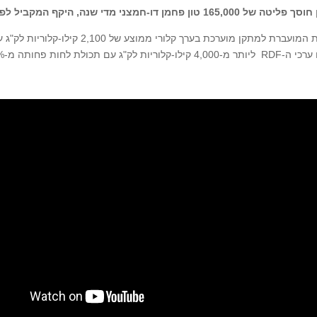
 טון פחמן דו-חמצני מדי שנה, היקף המקביל לפליטה השנתית של כ-33,000 כלי רכב
לו-קלוריות לק"ג עם תכולת לחות פחותה מ-22%.