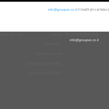
נוספים ניתן לפנות ל-
info@groupve.co.il
Tel: +972-9-952-0000
אנרגיה
מים
נייר וקרטון
info@groupve.co.il
OPC אנרגיה
התייעלות אנרגטית
HVAC התקנות ושירותים
ניהול ותפעול תחנות כח