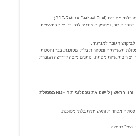
הדלקים המוצקים (SRF – Solid Recovered Fuels) והדלקים העשויים מפסולת יבשה בלתי מסוכנת (RDF-Refuse Derived Fuel)
תחנות כוח, ומספקים אנרגיה לכבשני ייצור בתעשיית
לביקוש הגובר לאנרגיה.
ית ושל פסולת תעשייתית ומסחרית בלתי מסוכנת. בכך נחסכות
י ייצור בתעשיות מפתח, ונותנים מענה לדרישה הגוברת
מתקן מיון הפסולת של ורידיס בחירייה הוא מתקן ה-RDF הגדול והמתקדם בעולם, והנו הראשון ליישם את טכנולוגיית ה-RDF מפסולת