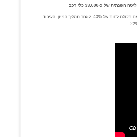
הפסולת המועברת למתקן מוערכת בערך קלורי ממוצע של 2,100 קילו-קלוריות לק"ג עם תכולת לחות של 40%. לאחר תהליך המיון והעיבוד