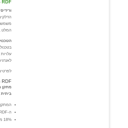
RDF – דלקים מוצקים
ורידיס
משמשים
המלט.
הטכנול
עלויות 
לאנרגיה
לפרטים 
RDF חירייה
ביתית 
המתקן מטפל מדי שנה ב-650,000 
ה-RDF יהווה תחליף יעיל ונקי לדלקים פוסיליים מזהמים (petcoke).
18% מהפסולת המטופלת במתקן משמשת כדלק חלופי במפעל ליצור מלט של חברת "נשר" ברמלה