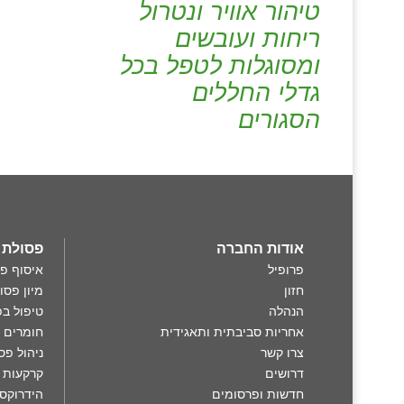
טיהור אוויר ונטרול
ריחות ועובשים
ומסוגלות לטפל בכל
גדלי החללים
הסגורים
אודות החברה
פסולת 360°
פרופיל
איסוף פ
חזון
מיון פסו
הנהלה
טיפול בפ
אחריות סביבתית ותאגידית
חומרים 
צרו קשר
ניהול פס
דרושים
קרקעות 
חדשות ופרסומים
הידרוקסי