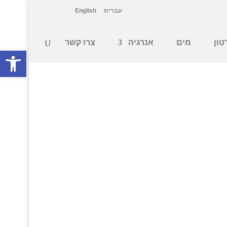
עברית
English
טון
מים
אנרגיה
צרו קשר
פתח סרגל